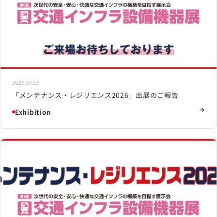
2026.07.22
「メンテナンス・レジリエンス2026」出展のご報告
Exhibition