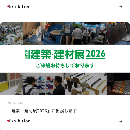
Exhibition
2026.02.18
「建築・建材展2026」に出展します
Exhibition