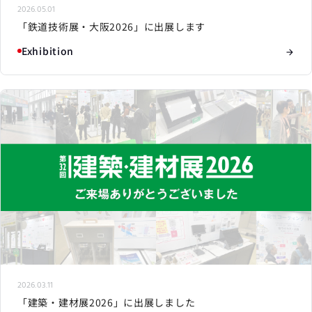
2026.05.01
「鉄道技術展・大阪2026」に出展します
Exhibition
2026.03.11
「建築・建材展2026」に出展しました