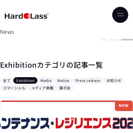
News
TOP
News
Exhibition
Exhibitionカテゴリの記事一覧
全て
Exhibition
Media
Notice
Press release
お知らせ
コマーシャル
メディア掲載
展示会