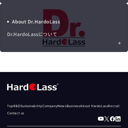
About Dr.HardoLass
Dr.HardoLassについて
Top
R&D
Sustainability
Company
News
Business
About HardoLass
Recruit
Contact us